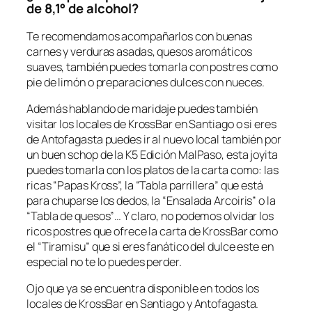
de 8,1° de alcohol?
Te recomendamos acompañarlos con buenas
carnes y verduras asadas, quesos aromáticos
suaves, también puedes tomarla con postres como
pie de limón o preparaciones dulces con nueces.
Además hablando de maridaje puedes también
visitar los locales de KrossBar en Santiago o si eres
de Antofagasta puedes ir al nuevo local también por
un buen schop de la K5 Edición MalPaso, esta joyita
puedes tomarla con los platos de la carta como: las
ricas “Papas Kross”, la “Tabla parrillera” que está
para chuparse los dedos, la “Ensalada Arcoiris” o la
“Tabla de quesos”… Y claro, no podemos olvidar los
ricos postres que ofrece la carta de KrossBar como
el “Tiramisu” que si eres fanático del dulce este en
especial no te lo puedes perder.
Ojo que ya se encuentra disponible en todos los
locales de KrossBar en Santiago y Antofagasta.