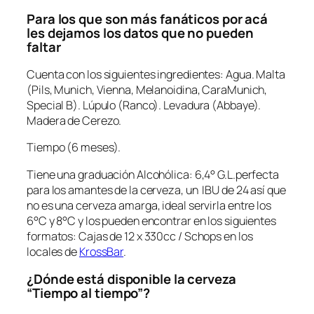
Para los que son más fanáticos por acá
les dejamos los datos que no pueden
faltar
Cuenta con los siguientes ingredientes: Agua. Malta
(Pils, Munich, Vienna, Melanoidina, CaraMunich,
Special B). Lúpulo (Ranco). Levadura (Abbaye).
Madera de Cerezo.
Tiempo (6 meses).
Tiene una graduación Alcohólica: 6,4° G.L.perfecta
para los amantes de la cerveza, un IBU de 24 así que
no es una cerveza amarga, ideal servirla entre los
6°C y 8°C y los pueden encontrar en los siguientes
formatos: Cajas de 12 x 330cc / Schops en los
locales de
KrossBar
.
¿Dónde está disponible la cerveza
“Tiempo al tiempo”?