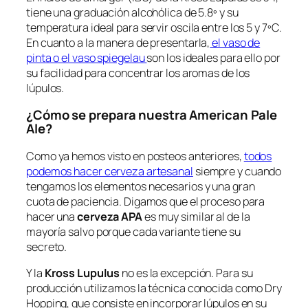
tiene una graduación alcohólica de 5.8º y su
temperatura ideal para servir oscila entre los 5 y 7ºC.
En cuanto a la manera de presentarla,
el vaso de
pinta o el vaso spiegelau
son los ideales para ello por
su facilidad para concentrar los aromas de los
lúpulos.
¿Cómo se prepara nuestra American Pale
Ale?
Como ya hemos visto en posteos anteriores,
todos
podemos hacer cerveza artesanal
siempre y cuando
tengamos los elementos necesarios y una gran
cuota de paciencia. Digamos que el proceso para
hacer una
cerveza APA
es muy similar al de la
mayoría salvo porque cada variante tiene su
secreto.
Y la
Kross Lupulus
no es la excepción. Para su
producción utilizamos la técnica conocida como Dry
Hopping, que consiste en incorporar lúpulos en su