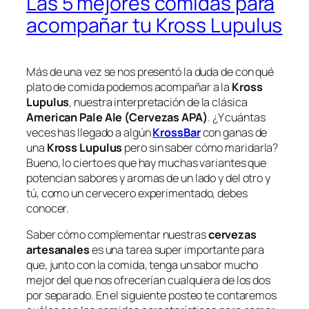
Las 5 mejores comidas para
acompañar tu Kross Lupulus
Más de una vez se nos presentó la duda de con qué
plato de comida podemos acompañar a la
Kross
Lupulus
, nuestra interpretación de la clásica
American Pale Ale (Cervezas APA)
. ¿Y cuántas
veces has llegado a algún
KrossBar
con ganas de
una
Kross Lupulus
pero sin saber cómo maridarla?
Bueno, lo cierto es que hay muchas variantes que
potencian sabores y aromas de un lado y del otro y
tú, como un cervecero experimentado, debes
conocer.
Saber cómo complementar nuestras
cervezas
artesanales
es una tarea super importante para
que, junto con la comida, tenga un sabor mucho
mejor del que nos ofrecerían cualquiera de los dos
por separado. En el siguiente posteo te contaremos