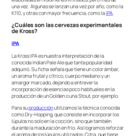
una vez. Algunas se lanzan una vez por año, como la
K110, y otras con mayor frecuencia, como la
IPA
.
¿Cuáles son las cervezas experimentales
de Kross?
IPA
La Kross IPA es nuestra interpretación de la
conocida Indian Pale Ale que tanta popularidad
adquirió. Su ficha señala que tiene un color ámbar,
un aroma frutal y cítrico, cuerpo mediano y un
amargor marcado, dejando a entrever la
incorporación de esencias poco habituales en la
producción de un Golden o una Stout, por ejemplo.
Para su
producción
utilizamos la técnica conocida
como Dry-Hopping, que consiste en incorporar los
lúpulos no solo en la cocción, sino que también
durante la maduración en frío. Así logramos reforzar
el aroma de los lúpulos utilizados: Citra, que tiene