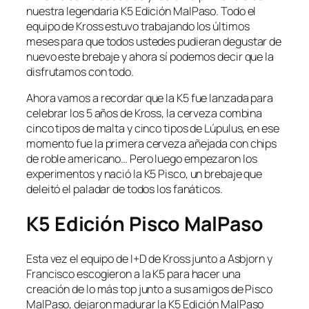
nuestra legendaria K5 Edición MalPaso. Todo el
equipo de Kross estuvo trabajando los últimos
meses para que todos ustedes pudieran degustar de
nuevo este brebaje y ahora sí podemos decir que la
disfrutamos con todo.
Ahora vamos a recordar que la K5 fue lanzada para
celebrar los 5 años de Kross, la cerveza combina
cinco tipos de malta y cinco tipos de Lúpulus, en ese
momento fue la primera cerveza añejada con chips
de roble americano… Pero luego empezaron los
experimentos y nació la K5 Pisco, un brebaje que
deleitó el paladar de todos los fanáticos.
K5 Edición Pisco MalPaso
Esta vez el equipo de I+D de Kross junto a Asbjorn y
Francisco escogieron a la K5 para hacer una
creación de lo más top junto a sus amigos de Pisco
MalPaso, dejaron madurar la K5 Edición MalPaso