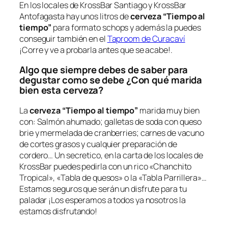
En los locales de KrossBar Santiago y KrossBar
Antofagasta hay unos litros de
cerveza “Tiempo al
tiempo”
para formato schops y además la puedes
conseguir también en el
Taproom de Curacaví
¡Corre y ve a probarla antes que se acabe!.
Algo que siempre debes de saber para
degustar como se debe ¿Con qué marida
bien esta cerveza?
La
cerveza “Tiempo al tiempo”
marida muy bien
con: Salmón ahumado; galletas de soda con queso
brie y mermelada de cranberries; carnes de vacuno
de cortes grasos y cualquier preparación de
cordero… Un secretico, en la carta de los locales de
KrossBar puedes pedirla con un rico «Chanchito
Tropical», «Tabla de quesos» o la «Tabla Parrillera»…
Estamos seguros que serán un disfrute para tu
paladar ¡Los esperamos a todos ya nosotros la
estamos disfrutando!