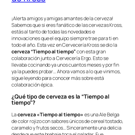
¡Alerta amigos y amigas amantes de la cerveza!
Sabemos que si eres fanático de las cervezas Kross,
estás al tanto de todas las novedades e
innovaciones que el equipo siempre trae para ti en
todo el año. Esta vez en Cervecería Kross se dio la
cerveza “Tiempo al tiempo”
con esta gran
colaboración junto a Cervecería Ergo. Esto se
llevaba cocinando ya unos cuantos meses y por fin
ya la puedes probar… Ahora vamos a lo que vinimos,
sigue leyendo para conocer más sobre está
colaboración épica.
¿Qué tipo de cerveza es la “Tiempo al
tiempo”?
La
cerveza «Tiempo al tiempo»
es una Ale Belga
de color rojizo con sabores únicos de cereal tostado,
caramelo y frutos secos… Sinceramente una delicia
desde que este brebaje toca el paladar. Fue