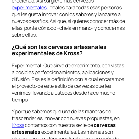
creciendo. Así surgieron las cervezas
experimentales
, ideales para todas esas personas
que les gusta innovar con los sabores y lanzarse a
nuevos desafíos. Así que, si quieres conocer más de
ellas, ponte cómodo -chela en mano- y conoce más
sobre ellas.
¿Qué son las cervezas artesanales
experimentales de Kross?
Experimental. Que sirve de experimento, con vistas
a posibles perfeccionamientos, aplicaciones y
difusión. Esa es la definición con la cual encaramos
el proyecto de este estilo de cervezas que les
venimos llevando a ustedes desde hace mucho
tiempo.
Y porque sabemos que una de las maneras de
trascender es innovar con nuevas propuestas, en
Kross
contamos con nuestra serie de
cervezas
artesanales
experimentales. Las mismas son
elaboradas en volúmenes limitados, pero más de