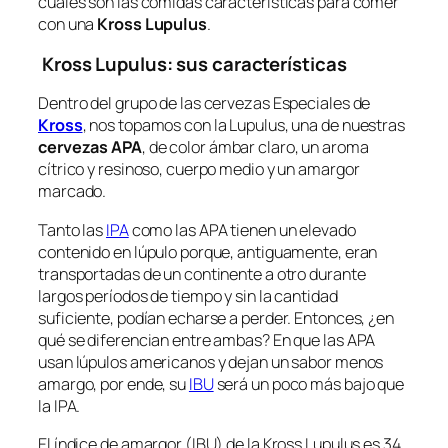
cuáles son las comidas características para comer
con una
Kross Lupulus
.
Kross Lupulus: sus características
Dentro del grupo de las cervezas Especiales de
Kross
, nos topamos con la Lupulus, una de nuestras
cervezas
APA
, de color ámbar claro, un aroma
cítrico y resinoso, cuerpo medio y un amargor
marcado.
Tanto las
IPA
como las APA tienen un elevado
contenido en lúpulo porque, antiguamente, eran
transportadas de un continente a otro durante
largos períodos de tiempo y sin la cantidad
suficiente, podían echarse a perder. Entonces, ¿en
qué se diferencian entre ambas? En que las APA
usan lúpulos americanos y dejan un sabor menos
amargo, por ende, su
IBU
será un poco más bajo que
la IPA.
El índice de amargor (IBU) de la Kross Lupulus es 34,