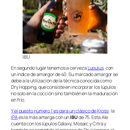
IBU
En segundo lugar tenemos a cerveza
Lupulus
, con
un índice de amargor de 40. Su marcado amargor se
debe a la utilización de la técnica conocida como
Dry Hopping, que consiste en incorporar los lúpulos
no solo en la cocción sino también en la maduración
en frío.
Y el puesto número 1 es para un clásico de Kross
: la
IPA
es la más amarga con un
IBU
de 75. Esta Ale
cuenta con los lúpulos Galaxy, Mosaic y Citra y