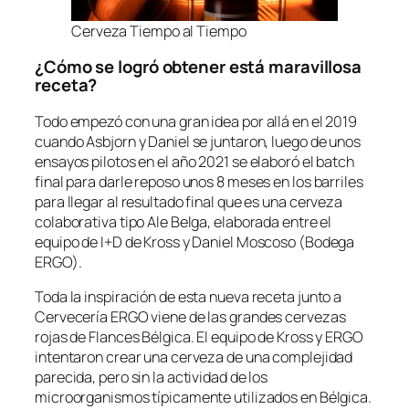
Cerveza Tiempo al Tiempo
¿Cómo se logró obtener está maravillosa
receta?
Todo empezó con una gran idea por allá en el 2019
cuando Asbjorn y Daniel se juntaron, luego de unos
ensayos pilotos en el año 2021 se elaboró el batch
final para darle reposo unos 8 meses en los barriles
para llegar al resultado final que es una cerveza
colaborativa tipo Ale Belga, elaborada entre el
equipo de I+D de Kross y Daniel Moscoso (Bodega
ERGO).
Toda la inspiración de esta nueva receta junto a
Cervecería ERGO viene de las grandes cervezas
rojas de Flances Bélgica. El equipo de Kross y ERGO
intentaron crear una cerveza de una complejidad
parecida, pero sin la actividad de los
microorganismos típicamente utilizados en Bélgica.