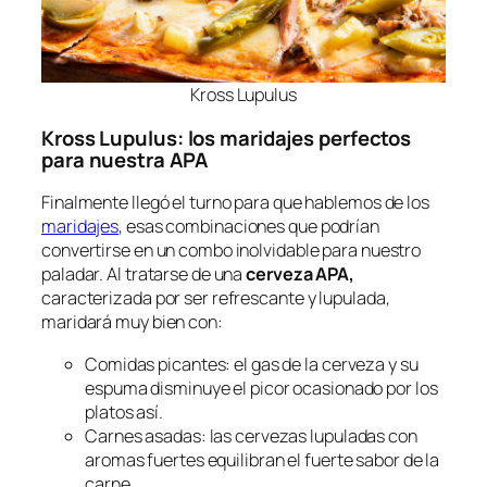
Kross Lupulus
Kross Lupulus: los maridajes perfectos
para nuestra APA
Finalmente llegó el turno para que hablemos de los
maridajes
, esas combinaciones que podrían
convertirse en un combo inolvidable para nuestro
paladar. Al tratarse de una
cerveza APA,
caracterizada por ser refrescante y lupulada,
maridará muy bien con:
Comidas picantes: el gas de la cerveza y su
espuma disminuye el picor ocasionado por los
platos así.
Carnes asadas: las cervezas lupuladas con
aromas fuertes equilibran el fuerte sabor de la
carne.