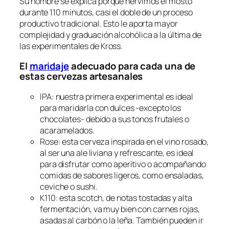
Su nombre se explica porque hervimos el mosto
durante 110 minutos, casi el doble de un proceso
productivo tradicional. Esto le aporta mayor
complejidad y graduación alcohólica a la última de
las experimentales de Kross.
El
maridaje
adecuado para cada una de
estas cervezas artesanales
IPA: nuestra primera experimental es ideal
para maridarla con dulces -excepto los
chocolates- debido a sus tonos frutales o
acaramelados.
Rose: esta cerveza inspirada en el vino rosado,
al ser una ale liviana y refrescante, es ideal
para disfrutar como aperitivo o acompañando
comidas de sabores ligeros, como ensaladas,
ceviche o sushi.
K110: esta scotch, de notas tostadas y alta
fermentación, va muy bien con carnes rojas,
asadas al carbón o la leña. También pueden ir