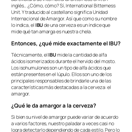
inglés… ¿Cómo, cómo? Sí, International Bitterness
Unit. Y traducido al castellano significa Unidad
Internacional de Amargor. Así que como su nombre
lo indica, el
IBU
de una cerveza es un índice que
mide qué tan amarga es nuestra chela.
Entonces, ¿qué mide exactamente el IBU?
Técnicamente, el
IBU
mide la cantidad de alfa
ácidos isomerizados durante el hervido del mosto.
Los isohumulones son un tipo de alfa ácidos que
están presentes en el lúpulo. Ellos son uno de los
principales responsables de brindarle una de las
características más destacadas a la cerveza: el
amargor.
¿Qué le da amargor a la cerveza?
Si bien su nivel de amargor puede variar de acuerdo
a varios factores, nuestro paladar a veces casi no
logra detectarlo dependiendo de cada estilo. Pero lo