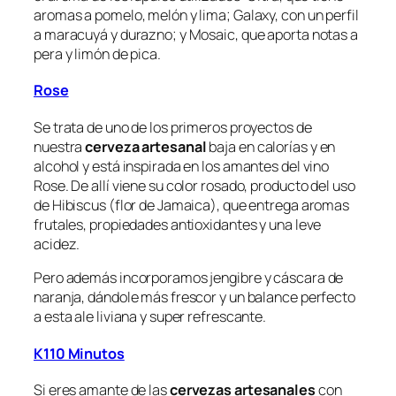
aromas a pomelo, melón y lima; Galaxy, con un perfil
a maracuyá y durazno; y Mosaic, que aporta notas a
pera y limón de pica.
Rose
Se trata de uno de los primeros proyectos de
nuestra
cerveza artesanal
baja en calorías y en
alcohol y está inspirada en los amantes del vino
Rose. De allí viene su color rosado, producto del uso
de Hibiscus (flor de Jamaica), que entrega aromas
frutales, propiedades antioxidantes y una leve
acidez.
Pero además incorporamos jengibre y cáscara de
naranja, dándole más frescor y un balance perfecto
a esta ale liviana y super refrescante.
K110 Minutos
Si eres amante de las
cervezas artesanales
con