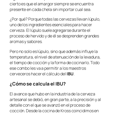
cierto es que el amargor siempre se encuentra
presente en cada chela sin importar cual sea.
¿Por qué? Porque todas las cervezas llevan lúpulo,
uno de los ingredientes esenciales para hacer
cerveza. El lúpulo suele agregarse durante el
proceso de hervido y de él se desprenden grandes
aromas y sabores.
Pero no solo es lúpulo, sino que además influye la
temperatura, el nivel de atenuación de la levadura,
el tiempo de cocción y la forma de cocinarlo. Todo
ese combo les va a permitir a los maestros
cerveceros hacer el cálculo del
IBU
.
¿Cómo se calcula el IBU?
El avance que hubo en la industria de la cerveza
artesanal se debió, en gran parte, a la precisión y al
detalle con el que se avanzó en el proceso de
cocción. Desde la cocina de Kross coincidimos en