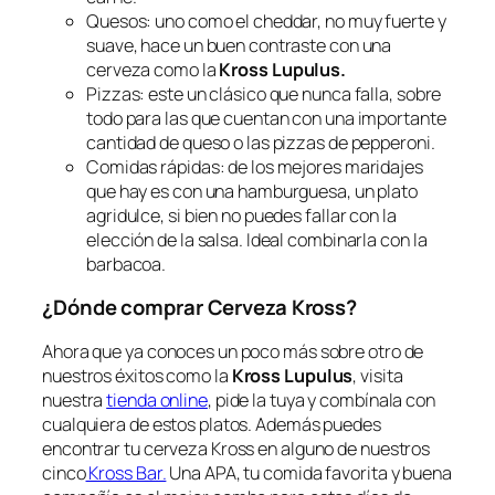
Quesos: uno como el cheddar, no muy fuerte y
suave, hace un buen contraste con una
cerveza como la
Kross Lupulus.
Pizzas: este un clásico que nunca falla, sobre
todo para las que cuentan con una importante
cantidad de queso o las pizzas de pepperoni.
Comidas rápidas: de los mejores maridajes
que hay es con una hamburguesa, un plato
agridulce, si bien no puedes fallar con la
elección de la salsa. Ideal combinarla con la
barbacoa.
¿Dónde comprar Cerveza Kross?
Ahora que ya conoces un poco más sobre otro de
nuestros éxitos como la
Kross Lupulus
, visita
nuestra
tienda online
, pide la tuya y combínala con
cualquiera de estos platos. Además puedes
encontrar tu cerveza Kross en alguno de nuestros
cinco
Kross Bar.
Una APA, tu comida favorita y buena