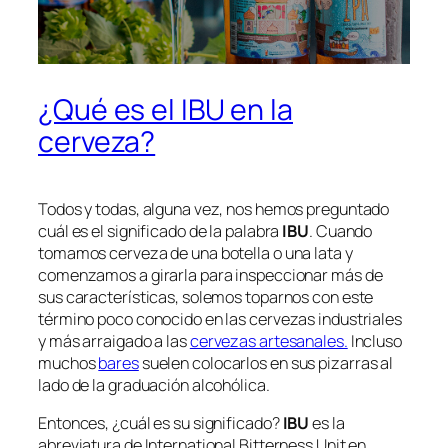
¿Qué es el IBU en la
cerveza?
Todos y todas, alguna vez, nos hemos preguntado
cuál es el significado de la palabra
IBU
. Cuando
tomamos cerveza de una botella o una lata y
comenzamos a girarla para inspeccionar más de
sus características, solemos toparnos con este
término poco conocido en las cervezas industriales
y más arraigado a las
cervezas artesanales.
Incluso
muchos
bares
suelen colocarlos en sus pizarras al
lado de la graduación alcohólica.
Entonces, ¿cuál es su significado?
IBU
es la
abreviatura de International Bitterness Unit en