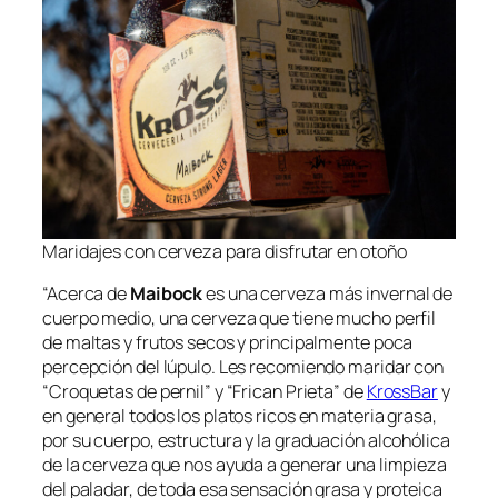
Maridajes con cerveza para disfrutar en otoño
“Acerca de
Maibock
es una cerveza más invernal de
cuerpo medio, una cerveza que tiene mucho perfil
de maltas y frutos secos y principalmente poca
percepción del lúpulo. Les recomiendo maridar con
“Croquetas de pernil” y “Frican Prieta” de
KrossBar
y
en general todos los platos ricos en materia grasa,
por su cuerpo, estructura y la graduación alcohólica
de la cerveza que nos ayuda a generar una limpieza
del paladar, de toda esa sensación grasa y proteica