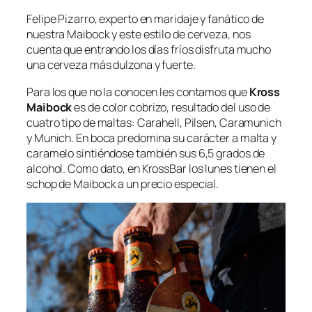
Felipe Pizarro, experto en maridaje y fanático de
nuestra Maibock y este estilo de cerveza, nos
cuenta que entrando los días fríos disfruta mucho
una cerveza más dulzona y fuerte.
Para los que no la conocen les contamos que
Kross
Maibock
es de color cobrizo, resultado del uso de
cuatro tipo de maltas: Carahell, Pilsen, Caramunich
y Munich. En boca predomina su carácter a malta y
caramelo sintiéndose también sus 6,5 grados de
alcohol. Como dato, en KrossBar los lunes tienen el
schop de Maibock a un precio especial.