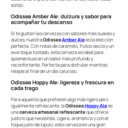
sorbo:
Odissea Amber Ale: dulzura y sabor para
acompañar tu descanso
Si te gustan las cervezas con sabores más suaves y
dulces, nuestra
Odissea
Amber Ale
es la elección
perfecta. Con notas de caramelo, frutos secos y un
leve toque tostado, esta cerveza es ideal para
quienes buscan un sabor más profundo y
reconfortante. Perfecta para disfrutar mientras
relajas al final de un día caluroso.
Odissea Hoppy Ale: ligereza y frescura en
cada trago
Para aquellos que prefieren algo más ligero pero
igualmente refrescante, la
Odissea
Hoppy Ale
es
una
cerveza artesanal refrescante
que ofrece
justo lo que necesitás. Ligera, aromática y con el
toque justo de lúpulo, esta cerveza es una gran