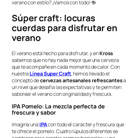
verano con estilo? ¡Vamos con todo! 🍻
Súper craft
: locuras
cuerdas para disfrutar en
verano
El verano está hecho para disfrutar, y en
Kross
sabemos que no hay nada mejor que una cerveza
que te acompañe en cada momento de calor. Con
nuestra
Línea Super Craft
, hemos llevado el
concepto de
cervezas artesanales refrescantes
a
un nivel que desafía las expectativas y te permiten
saborear el verano con originalidad y frescura.
IPA Pomelo: La mezcla perfecta de
frescura y sabor
Imagina una
IPA
con todo el carácter y frescura que
te ofrece el pomelo. Cuatro lúpulos diferentes se