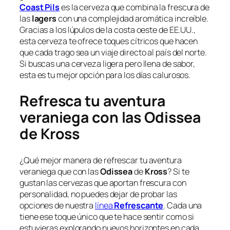
Coast Pils
es la cerveza que combina la frescura de
las
lagers
con una complejidad aromática increíble.
Gracias a los lúpulos de la costa oeste de EE.UU.,
esta cerveza te ofrece toques cítricos que hacen
que cada trago sea un viaje directo al país del norte.
Si buscas una cerveza ligera pero llena de sabor,
esta es tu mejor opción para los días calurosos.
Refresca tu aventura
veraniega con las Odissea
de Kross
¿Qué mejor manera de refrescar tu aventura
veraniega que con las
Odissea
de
Kross
? Si te
gustan las cervezas que aportan frescura con
personalidad, no puedes dejar de probar las
opciones de nuestra
línea
Refrescante
. Cada una
tiene ese toque único que te hace sentir como si
estuvieras explorando nuevos horizontes en cada