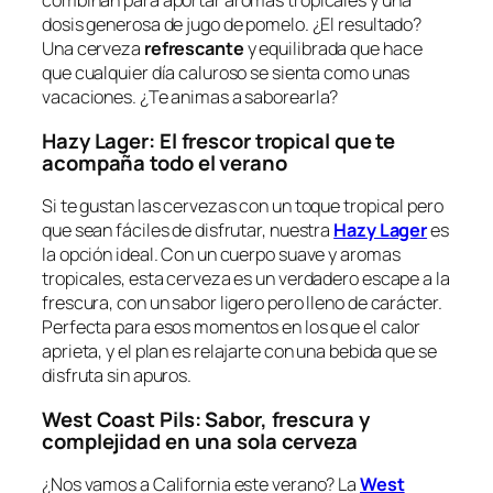
combinan para aportar aromas tropicales y una
dosis generosa de jugo de pomelo. ¿El resultado?
Una cerveza
refrescante
y equilibrada que hace
que cualquier día caluroso se sienta como unas
vacaciones. ¿Te animas a saborearla?
Hazy Lager: El frescor tropical que te
acompaña todo el verano
Si te gustan las cervezas con un toque tropical pero
que sean fáciles de disfrutar, nuestra
Hazy Lager
es
la opción ideal. Con un cuerpo suave y aromas
tropicales, esta cerveza es un verdadero escape a la
frescura, con un sabor ligero pero lleno de carácter.
Perfecta para esos momentos en los que el calor
aprieta, y el plan es relajarte con una bebida que se
disfruta sin apuros.
West Coast Pils: Sabor, frescura y
complejidad en una sola cerveza
¿Nos vamos a California este verano? La
West