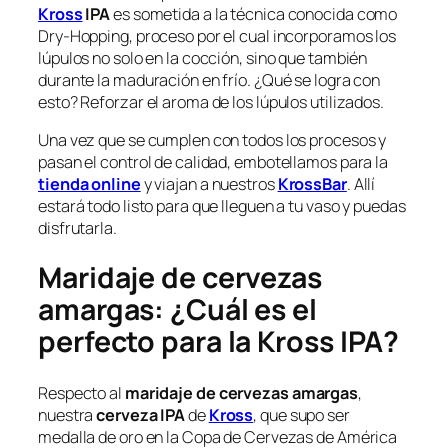
Kross
IPA
es sometida a la técnica conocida como
Dry-Hopping, proceso por el cual incorporamos los
lúpulos no solo en la cocción, sino que también
durante la maduración en frío. ¿Qué se logra con
esto? Reforzar el aroma de los lúpulos utilizados.
Una vez que se cumplen con todos los procesos y
pasan el control de calidad, embotellamos para la
tienda online
y viajan a nuestros
KrossBar
. Allí
estará todo listo para que lleguen a tu vaso y puedas
disfrutarla.
Maridaje de cervezas
amargas: ¿Cuál es el
perfecto para la Kross IPA?
Respecto al
maridaje de cervezas amargas
,
nuestra
cerveza IPA
de
Kross
, que supo ser
medalla de oro en la Copa de Cervezas de América