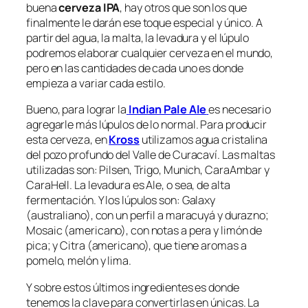
buena
cerveza IPA
, hay otros que son los que
finalmente le darán ese toque especial y único. A
partir del agua, la malta, la levadura y el lúpulo
podremos elaborar cualquier cerveza en el mundo,
pero en las cantidades de cada uno es donde
empieza a variar cada estilo.
Bueno, para lograr la
Indian Pale Ale
es necesario
agregarle más lúpulos de lo normal. Para producir
esta cerveza, en
Kross
utilizamos agua cristalina
del pozo profundo del Valle de Curacaví. Las maltas
utilizadas son: Pilsen, Trigo, Munich, CaraAmbar y
CaraHell. La levadura es Ale, o sea, de alta
fermentación. Y los lúpulos son: Galaxy
(australiano), con un perfil a maracuyá y durazno;
Mosaic (americano), con notas a pera y limón de
pica; y Citra (americano), que tiene aromas a
pomelo, melón y lima.
Y sobre estos últimos ingredientes es donde
tenemos la clave para convertirlas en únicas. La