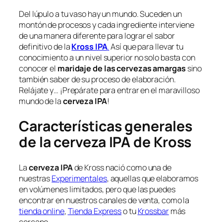
Del lúpulo a tu vaso hay un mundo. Suceden un
montón de procesos y cada ingrediente interviene
de una manera diferente para lograr el sabor
definitivo de la
Kross IPA
.
Así que para llevar tu
conocimiento a un nivel superior no solo basta con
conocer el
maridaje de las cervezas amargas
sino
también saber de su proceso de elaboración.
Relájate y… ¡Prepárate para entrar en el maravilloso
mundo de la
cerveza IPA
!
Características generales
de la cerveza IPA de Kross
La
cerveza IPA
de Kross nació como una de
nuestras
Experimentales
, aquellas que elaboramos
en volúmenes limitados, pero que las puedes
encontrar en nuestros canales de venta, como la
tienda online
,
Tienda Express
o tu
Krossbar
más
cercano.