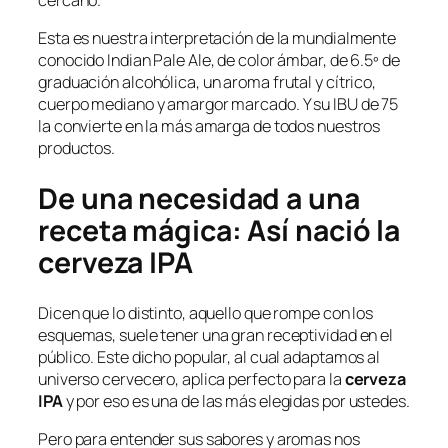
Esta es nuestra interpretación de la mundialmente
conocido Indian Pale Ale, de color ámbar, de 6.5º de
graduación alcohólica, un aroma frutal y cítrico,
cuerpo mediano y amargor marcado. Y su IBU de 75
la convierte en la más amarga de todos nuestros
productos.
De una necesidad a una
receta mágica: Así nació la
cerveza IPA
Dicen que lo distinto, aquello que rompe con los
esquemas, suele tener una gran receptividad en el
público. Este dicho popular, al cual adaptamos al
universo cervecero, aplica perfecto para la
cerveza
IPA
y por eso es una de las más elegidas por ustedes.
Pero para entender sus sabores y aromas nos