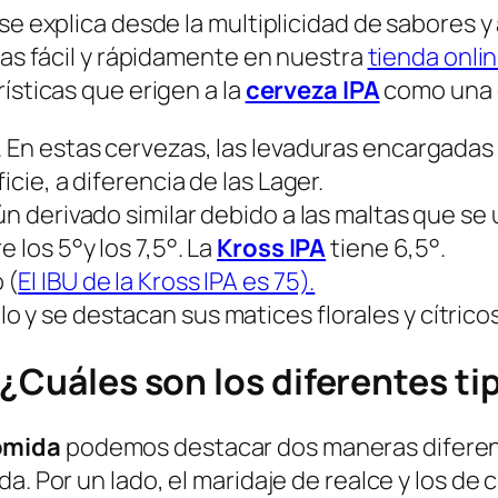
se explica desde la multiplicidad de sabores y
cas fácil y rápidamente en nuestra
tienda onli
ísticas que erigen a la
cerveza IPA
como una de
. En estas cervezas, las levaduras encargadas
icie, a diferencia de las Lager.
ún derivado similar debido a las maltas que se 
 los 5°y los 7,5°. La
Kross IPA
tiene 6,5°.
 (
El IBU de la Kross IPA es 75).
 y se destacan sus matices florales y cítricos
 ¿Cuáles son los diferentes t
omida
podemos destacar dos maneras diferen
a. Por un lado, el maridaje de realce y los de 