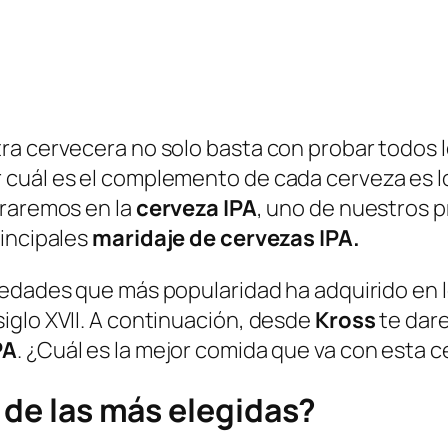
ra cervecera no solo basta con probar todos 
cuál es el complemento de cada cerveza es lo 
traremos en la
cerveza IPA
, uno de nuestros 
rincipales
maridaje de cervezas IPA.
iedades que más popularidad ha adquirido en 
iglo XVII. A continuación, desde
Kross
te dar
PA
. ¿Cuál es la mejor comida que va con esta 
s de las más elegidas?