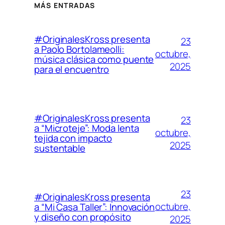
MÁS ENTRADAS
#OriginalesKross presenta
23
a Paolo Bortolameolli:
octubre,
música clásica como puente
2025
para el encuentro
#OriginalesKross presenta
23
a “Microteje”: Moda lenta
octubre,
tejida con impacto
2025
sustentable
23
#OriginalesKross presenta
octubre,
a “Mi Casa Taller”: Innovación
y diseño con propósito
2025