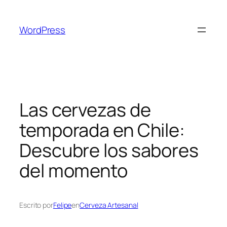
Saltar
al
WordPress
contenido
Las cervezas de
temporada en Chile:
Descubre los sabores
del momento
Escrito por
Felipe
en
Cerveza Artesanal