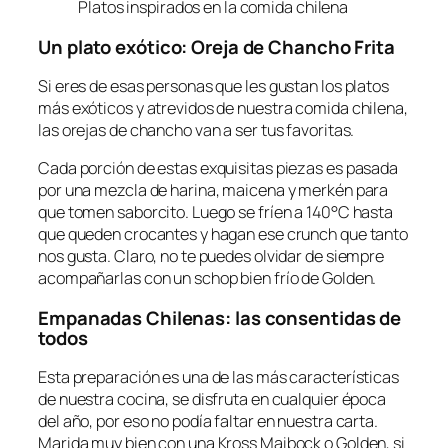
Platos inspirados en la comida chilena
Un plato exótico: Oreja de Chancho Frita
Si eres de esas personas que les gustan los platos
más exóticos y atrevidos de nuestra comida chilena,
las orejas de chancho van a ser tus favoritas.
Cada porción de estas exquisitas piezas es pasada
por una mezcla de harina, maicena y merkén para
que tomen saborcito. Luego se fríen a 140°C hasta
que queden crocantes y hagan ese crunch que tanto
nos gusta. Claro, no te puedes olvidar de siempre
acompañarlas con un schop bien frío de Golden.
Empanadas Chilenas: las consentidas de
todos
Esta preparación es una de las más características
de nuestra cocina, se disfruta en cualquier época
del año, por eso no podía faltar en nuestra carta.
Marida muy bien con una Kross Maibock o Golden, si