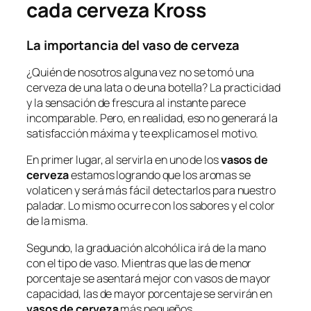
cada cerveza Kross
La importancia del vaso de cerveza
¿Quién de nosotros alguna vez no se tomó una
cerveza de una lata o de una botella? La practicidad
y la sensación de frescura al instante parece
incomparable. Pero, en realidad, eso no generará la
satisfacción máxima y te explicamos el motivo.
En primer lugar, al servirla en uno de los
vasos de
cerveza
estamos logrando que los aromas se
volaticen y será más fácil detectarlos para nuestro
paladar. Lo mismo ocurre con los sabores y el color
de la misma.
Segundo, la graduación alcohólica irá de la mano
con el tipo de vaso. Mientras que las de menor
porcentaje se asentará mejor con vasos de mayor
capacidad, las de mayor porcentaje se servirán en
vasos de cerveza
más pequeños.