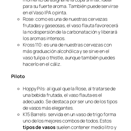
para su fuerte aroma. También puede servirse
en el Vaso IPA o pinta.
Rose: como es una de nuestras cervezas
frutadas y gaseosas, el vaso flauta favorecerá
la no dispersión de la carbonatación y liberará
los aromas intensos.
Kross 110: es una de nuestras cervezas con
más graduación alcohólica y se sirve en el
vaso tulipa o thistle, aunque también puedes
hacerlo en el cáliz.
Piloto
Hoppy Pils: al igual que la Rose, al tratarse de
una bebida frutada, el vaso flauta es el
adecuado. Se destaca por ser uno de los tipos
de vasos más elegantes.
K15 Barrels: servida en un vaso de trigo forma
uno de los mejores combos de todos. Estos
tipos de vasos
suelen contener medio litro y