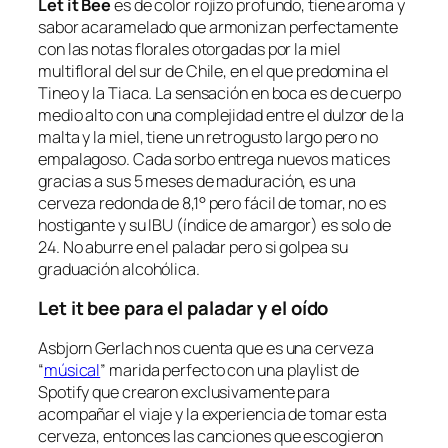
Let it Bee
es de color rojizo profundo, tiene aroma y
sabor acaramelado que armonizan perfectamente
con las notas florales otorgadas por la miel
multifloral del sur de Chile, en el que predomina el
Tineo y la Tiaca. La sensación en boca es de cuerpo
medio alto con una complejidad entre el dulzor de la
malta y la miel, tiene un retrogusto largo pero no
empalagoso. Cada sorbo entrega nuevos matices
gracias a sus 5 meses de maduración, es una
cerveza redonda de 8,1° pero fácil de tomar, no es
hostigante y su IBU (índice de amargor) es solo de
24. No aburre en el paladar pero si golpea su
graduación alcohólica.
Let it bee para el paladar y el oído
Asbjorn Gerlach nos cuenta que es una cerveza
“
músical
” marida perfecto con una playlist de
Spotify que crearon exclusivamente para
acompañar el viaje y la experiencia de tomar esta
cerveza, entonces las canciones que escogieron