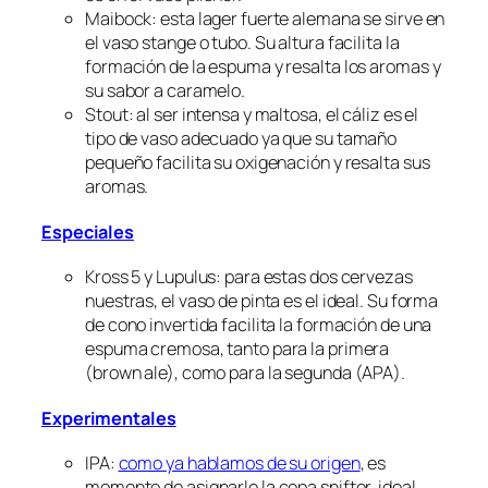
Maibock: esta lager fuerte alemana se sirve en
el vaso stange o tubo. Su altura facilita la
formación de la espuma y resalta los aromas y
su sabor a caramelo.
Stout: al ser intensa y maltosa, el cáliz es el
tipo de vaso adecuado ya que su tamaño
pequeño facilita su oxigenación y resalta sus
aromas.
Especiales
Kross 5 y Lupulus: para estas dos cervezas
nuestras, el vaso de pinta es el ideal. Su forma
de cono invertida facilita la formación de una
espuma cremosa, tanto para la primera
(brown ale), como para la segunda (APA).
Experimentales
IPA:
como ya hablamos de su origen
, es
momento de asignarle la copa snifter, ideal