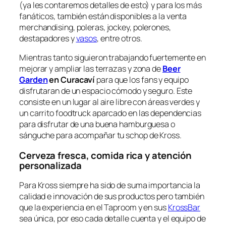
(ya les contaremos detalles de esto) y para los más
fanáticos, también están disponibles a la venta
merchandising, poleras, jockey, polerones,
destapadores y
vasos
, entre otros.
Mientras tanto siguieron trabajando fuertemente en
mejorar y ampliar las terrazas y zona de
Beer
Garden
en Curacaví
para que los fans y equipo
disfrutaran de un espacio cómodo y seguro. Este
consiste en un lugar al aire libre con áreas verdes y
un carrito foodtruck aparcado en las dependencias
para disfrutar de una buena hamburguesa o
sánguche para acompañar tu schop de Kross.
Cerveza fresca, comida rica y atención
personalizada
Para Kross siempre ha sido de suma importancia la
calidad e innovación de sus productos pero también
que la experiencia en el Taproom y en sus
KrossBar
sea única, por eso cada detalle cuenta y el equipo de