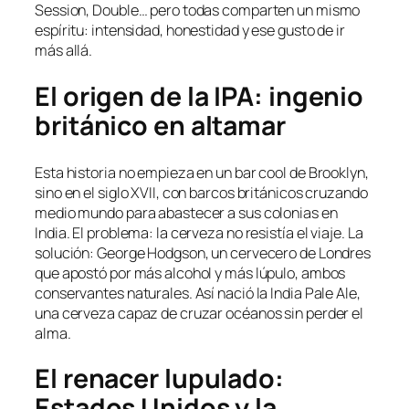
Session, Double… pero todas comparten un mismo
espíritu: intensidad, honestidad y ese gusto de ir
más allá.
El origen de la IPA: ingenio
británico en altamar
Esta historia no empieza en un bar cool de Brooklyn,
sino en el siglo XVII, con barcos británicos cruzando
medio mundo para abastecer a sus colonias en
India. El problema: la cerveza no resistía el viaje. La
solución: George Hodgson, un cervecero de Londres
que apostó por más alcohol y más lúpulo, ambos
conservantes naturales. Así nació la India Pale Ale,
una cerveza capaz de cruzar océanos sin perder el
alma.
El renacer lupulado:
Estados Unidos y la