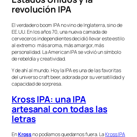
revolución IPA
El verdadero boom IPA no vino de Inglaterra, sino de
EE.UU. En los años 70, una nueva camada de
cerveceros independientes decidió llevar este estilo
al extremo: más aroma, más amargor, más
personalidad. La American IPA se volvió un símbolo
de rebeldía y creatividad.
Y de ahí al mundo. Hoy la IPA es una de las favoritas
del universo craft beer, adorada por su versatilidad y
capacidad de sorpresa.
Kross IPA: una IPA
artesanal con todas las
letras
En
Kross
no podíamos quedarnos fuera. La
Kross IPA