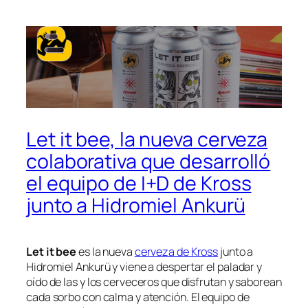
Let it bee, la nueva cerveza
colaborativa que desarrolló
el equipo de I+D de Kross
junto a Hidromiel Ankurü
Let it bee
es la nueva
cerveza de Kross
junto a
Hidromiel Ankurü y viene a despertar el paladar y
oído de las y los cerveceros que disfrutan y saborean
cada sorbo con calma y atención. El equipo de