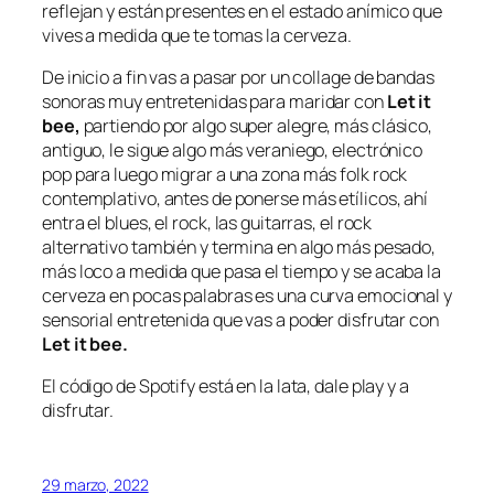
reflejan y están presentes en el estado anímico que
vives a medida que te tomas la cerveza.
De inicio a fin vas a pasar por un collage de bandas
sonoras muy entretenidas para maridar con
Let it
bee,
partiendo por algo super alegre, más clásico,
antiguo, le sigue algo más veraniego, electrónico
pop para luego migrar a una zona más folk rock
contemplativo, antes de ponerse más etílicos, ahí
entra el blues, el rock, las guitarras, el rock
alternativo también y termina en algo más pesado,
más loco a medida que pasa el tiempo y se acaba la
cerveza en pocas palabras es una curva emocional y
sensorial entretenida que vas a poder disfrutar con
Let it bee.
El código de Spotify está en la lata, dale play y a
disfrutar.
29 marzo, 2022