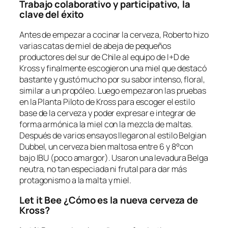
Trabajo colaborativo y participativo, la
clave del éxito
Antes de empezar a cocinar la cerveza, Roberto hizo
varias catas de miel de abeja de pequeños
productores del sur de Chile al equipo de I+D de
Kross y finalmente escogieron una miel que destacó
bastante y gustó mucho por su sabor intenso, floral,
similar a un propóleo. Luego empezaron las pruebas
en la Planta Piloto de Kross para escoger el estilo
base de la cerveza y poder expresar e integrar de
forma armónica la miel con la mezcla de maltas.
Después de varios ensayos llegaron al estilo Belgian
Dubbel, un cerveza bien maltosa entre 6 y 8°con
bajo IBU (poco amargor). Usaron una levadura Belga
neutra, no tan especiada ni frutal para dar más
protagonismo a la malta y miel.
Let it Bee ¿Cómo es la nueva cerveza de
Kross?