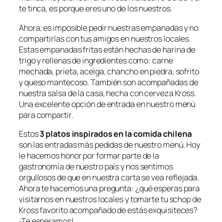
te tinca, es porque eres uno de los nuestros.
Ahora, es imposible pedir nuestras empanadas y no
compartirlas con tus amigos en nuestros locales.
Estas empanadas fritas están hechas de harina de
trigo y rellenas de ingredientes como: carne
mechada, prieta, acelga, chancho en piedra, sofrito
y queso mantecoso. También son acompañadas de
nuestra salsa de la casa, hecha con cerveza Kross.
Una excelente opción de entrada en nuestro menú
para compartir.
Estos
3 platos inspirados en la comida chilena
son las entradas más pedidas de nuestro menú. Hoy
le hacemos honor por formar parte de la
gastronomía de nuestro país y nos sentimos
orgullosos de que en nuestra carta se vea reflejada.
Ahora te hacemos una pregunta: ¿qué esperas para
visitarnos en nuestros locales y tomarte tu schop de
Kross favorito acompañado de estás exquisiteces?
¡Te esperamos!