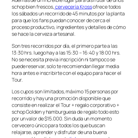
Además de un increíble lugar para disfrutar de unos
schop bien frescos,
cervecería Kross
ofrece todos
los sábados un recorrido de 45 minutos por la planta
para que los fans puedan conocer de cerca el
proceso productivo, ingredientes y detalles de cómo
se hace la cerveza artesanal.
Son tres recorridos por día, el primero parte a las
13:30 hrs. luego hay a las 15:30 – 16:40 y 18:00 hrs.
No se necesita previa inscripción ni tampoco se
puede reservar, solo te recomiendan llegar media
hora antes e inscribirte con el equipo para hacer el
Tour.
Los cupos son limitados, máximo 15 personas por
recorrido y hay una promoción disponible que
consiste en realizar el Tour + regalo corporativo +
schop Golden y hamburguesa de regalo todo esto
por un valor de $15.000. Sin duda un momento
cervecero único para todos los que buscan
relajarse, aprender y disfrutar de una buena