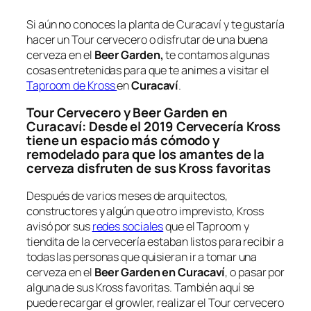
Si aún no conoces la planta de Curacaví y te gustaría
hacer un Tour cervecero o disfrutar de una buena
cerveza en el
Beer Garden,
te contamos algunas
cosas entretenidas para que te animes a visitar el
Taproom de Kross
en
Curacaví
.
Tour Cervecero y
Beer Garden en
Curacaví
: Desde el 2019 Cervecería Kross
tiene un espacio más cómodo y
remodelado para que los amantes de la
cerveza disfruten de sus Kross favoritas
Después de varios meses de arquitectos,
constructores y algún que otro imprevisto, Kross
avisó por sus
redes sociales
que el Taproom y
tiendita de la cervecería estaban listos para recibir a
todas las personas que quisieran ir a tomar una
cerveza en el
Beer Garden en Curacaví
, o pasar por
alguna de sus Kross favoritas. También aquí se
puede recargar el growler, realizar el Tour cervecero