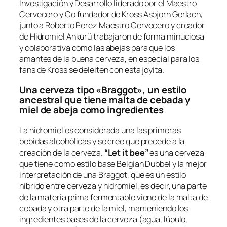
Investigación y Desarrollo liderado por el Maestro
Cervecero y Co fundador de Kross Asbjorn Gerlach,
junto a Roberto Perez Maestro Cervecero y creador
de Hidromiel Ankurü trabajaron de forma minuciosa
y colaborativa como las abejas para que los
amantes de la buena cerveza, en especial para los
fans de Kross se deleiten con esta joyita.
Una cerveza tipo «Braggot», un estilo
ancestral que tiene malta de cebada y
miel de abeja como ingredientes
La hidromiel es considerada una las primeras
bebidas alcohólicas y se cree que precede a la
creación de la cerveza.
“Let it bee”
es una cerveza
que tiene como estilo base Belgian Dubbel y la mejor
interpretación de una Braggot, que es un estilo
híbrido entre cerveza y hidromiel, es decir, una parte
de la materia prima fermentable viene de la malta de
cebada y otra parte de la miel, manteniendo los
ingredientes bases de la cerveza (agua, lúpulo,