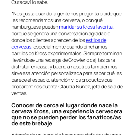
Curacaví lo sabe.
“Nos gusta cuando la gente nos pregunta o pide que
les recomendamos una cerveza, o con qué
hamburguesa pueden
maridar su Kross favorita,
porque se genera una conversación agradable
donde los clientes aprenden de los
estilos de
cervezas
, especialmente cuando pinchamos
barriles de Kross experimentales. Siempre terminan
llevándose una recarga de Growler o cajitas para
disfrutar en casa, y bueno a nosotros también nos
sirve esa atención personalizada para saber qué les
parece el espacio, atención y los productos que
probaron”
nos cuenta Claudia Nuñez, jefa de sala de
ventas.
Conocer de cerca el lugar donde nace la
cerveza Kross, una experiencia cervecera
que no se pueden perder los fanáticos/as
de este brebaje