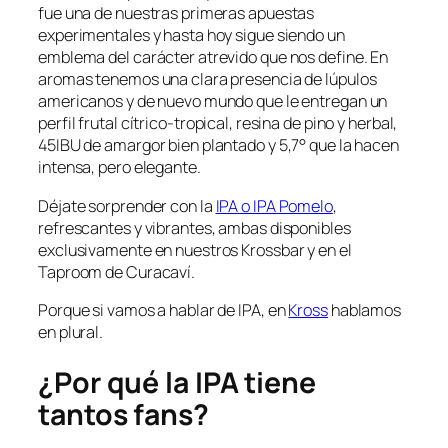
fue una de nuestras primeras apuestas
experimentales y hasta hoy sigue siendo un
emblema del carácter atrevido que nos define. En
aromas tenemos una clara presencia de lúpulos
americanos y de nuevo mundo que le entregan un
perfil frutal cítrico-tropical, resina de pino y herbal,
45IBU de amargor bien plantado y 5,7° que la hacen
intensa, pero elegante.
Déjate sorprender con la
IPA o IPA Pomelo
,
refrescantes y vibrantes, ambas disponibles
exclusivamente en nuestros Krossbar y en el
Taproom de Curacaví.
Porque si vamos a hablar de IPA, en
Kross
hablamos
en plural.
¿Por qué la IPA tiene
tantos fans?