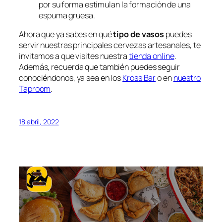
por su forma estimulan la formación de una
espuma gruesa.
Ahora que ya sabes en qué
tipo de vasos
puedes
servir nuestras principales cervezas artesanales, te
invitamos a que visites nuestra
tienda online
.
Además, recuerda que también puedes seguir
conociéndonos, ya sea en los
Kross Bar
o en
nuestro
Taproom
.
18 abril, 2022