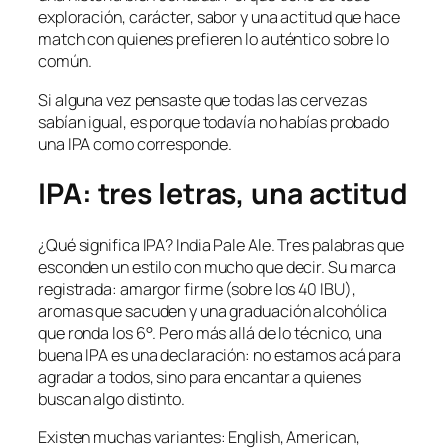
exploración, carácter, sabor y una actitud que hace
match con quienes prefieren lo auténtico sobre lo
común.
Si alguna vez pensaste que todas las cervezas
sabían igual, es porque todavía no habías probado
una IPA como corresponde.
IPA: tres letras, una actitud
¿Qué significa IPA? India Pale Ale. Tres palabras que
esconden un estilo con mucho que decir. Su marca
registrada: amargor firme (sobre los 40 IBU),
aromas que sacuden y una graduación alcohólica
que ronda los 6°. Pero más allá de lo técnico, una
buena IPA es una declaración: no estamos acá para
agradar a todos, sino para encantar a quienes
buscan algo distinto.
Existen muchas variantes: English, American,