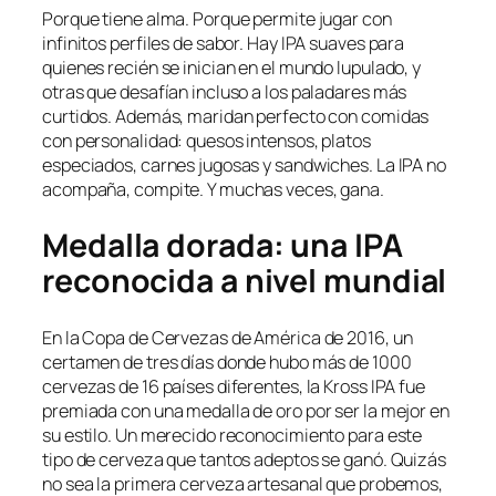
Porque tiene alma. Porque permite jugar con
infinitos perfiles de sabor. Hay IPA suaves para
quienes recién se inician en el mundo lupulado, y
otras que desafían incluso a los paladares más
curtidos. Además, maridan perfecto con comidas
con personalidad: quesos intensos, platos
especiados, carnes jugosas y sandwiches. La IPA no
acompaña, compite. Y muchas veces, gana.
Medalla dorada: una IPA
reconocida a nivel mundial
En la Copa de Cervezas de América de 2016, un
certamen de tres días donde hubo más de 1000
cervezas de 16 países diferentes, la Kross IPA fue
premiada con una medalla de oro por ser la mejor en
su estilo. Un merecido reconocimiento para este
tipo de cerveza que tantos adeptos se ganó. Quizás
no sea la primera cerveza artesanal que probemos,