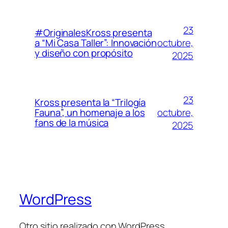
23
#OriginalesKross presenta
octubre,
a “Mi Casa Taller”: Innovación
y diseño con propósito
2025
23
Kross presenta la “Trilogía
octubre,
Fauna”, un homenaje a los
fans de la música
2025
WordPress
Otro sitio realizado con WordPress