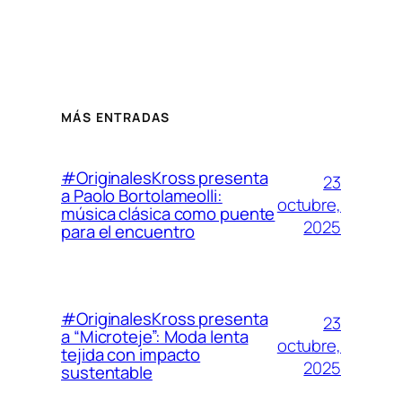
MÁS ENTRADAS
#OriginalesKross presenta
23
a Paolo Bortolameolli:
octubre,
música clásica como puente
2025
para el encuentro
#OriginalesKross presenta
23
a “Microteje”: Moda lenta
octubre,
tejida con impacto
2025
sustentable