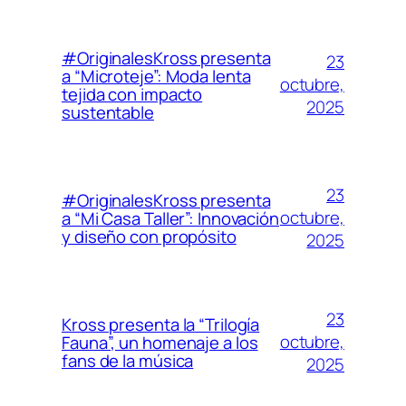
#OriginalesKross presenta
23
a “Microteje”: Moda lenta
octubre,
tejida con impacto
2025
sustentable
23
#OriginalesKross presenta
octubre,
a “Mi Casa Taller”: Innovación
y diseño con propósito
2025
23
Kross presenta la “Trilogía
octubre,
Fauna”, un homenaje a los
fans de la música
2025