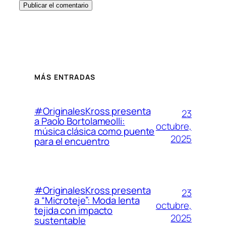
MÁS ENTRADAS
#OriginalesKross presenta
23
a Paolo Bortolameolli:
octubre,
música clásica como puente
2025
para el encuentro
#OriginalesKross presenta
23
a “Microteje”: Moda lenta
octubre,
tejida con impacto
2025
sustentable