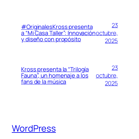
23
#OriginalesKross presenta
octubre,
a “Mi Casa Taller”: Innovación
y diseño con propósito
2025
23
Kross presenta la “Trilogía
octubre,
Fauna”, un homenaje a los
fans de la música
2025
WordPress