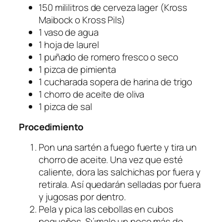
150 mililitros de cerveza lager (Kross
Maibock o Kross Pils)
1 vaso de agua
1 hoja de laurel
1 puñado de romero fresco o seco
1 pizca de pimienta
1 cucharada sopera de harina de trigo
1 chorro de aceite de oliva
1 pizca de sal
Procedimiento
Pon una sartén a fuego fuerte y tira un
chorro de aceite. Una vez que esté
caliente, dora las salchichas por fuera y
retirala. Así quedarán selladas por fuera
y jugosas por dentro.
Pela y pica las cebollas en cubos
pequeños. Súmale un poco más de