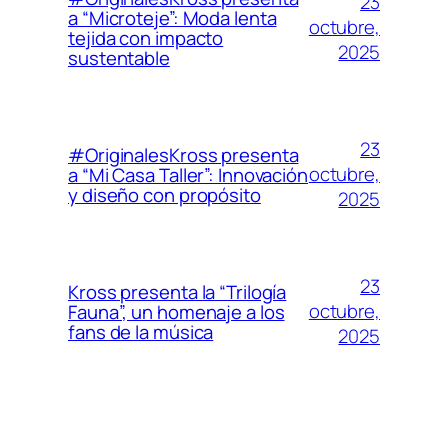
23
a “Microteje”: Moda lenta
octubre,
tejida con impacto
2025
sustentable
23
#OriginalesKross presenta
octubre,
a “Mi Casa Taller”: Innovación
y diseño con propósito
2025
23
Kross presenta la “Trilogía
octubre,
Fauna”, un homenaje a los
fans de la música
2025