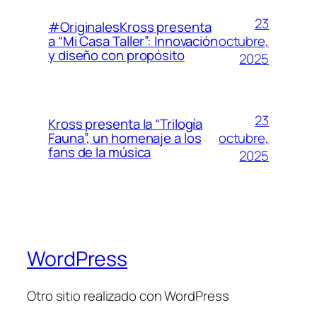
23
#OriginalesKross presenta
octubre,
a “Mi Casa Taller”: Innovación
y diseño con propósito
2025
23
Kross presenta la “Trilogía
octubre,
Fauna”, un homenaje a los
fans de la música
2025
WordPress
Otro sitio realizado con WordPress