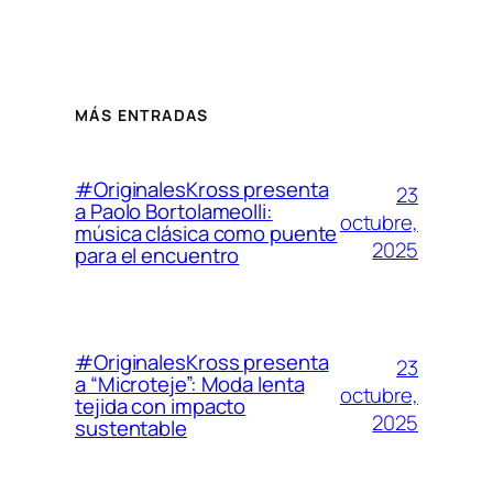
MÁS ENTRADAS
#OriginalesKross presenta
23
a Paolo Bortolameolli:
octubre,
música clásica como puente
2025
para el encuentro
#OriginalesKross presenta
23
a “Microteje”: Moda lenta
octubre,
tejida con impacto
2025
sustentable