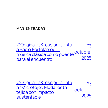
MÁS ENTRADAS
#OriginalesKross presenta
23
a Paolo Bortolameolli:
octubre,
música clásica como puente
2025
para el encuentro
#OriginalesKross presenta
23
a “Microteje”: Moda lenta
octubre,
tejida con impacto
2025
sustentable