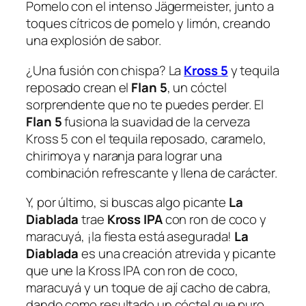
Pomelo con el intenso Jägermeister, junto a
toques cítricos de pomelo y limón, creando
una explosión de sabor.
¿Una fusión con chispa? La
Kross 5
y tequila
reposado crean el
Flan 5
, un cóctel
sorprendente que no te puedes perder. El
Flan 5
fusiona la suavidad de la cerveza
Kross 5 con el tequila reposado, caramelo,
chirimoya y naranja para lograr una
combinación refrescante y llena de carácter.
Y, por último, si buscas algo picante
La
Diablada
trae
Kross IPA
con ron de coco y
maracuyá, ¡la fiesta está asegurada!
La
Diablada
es una creación atrevida y picante
que une la Kross IPA con ron de coco,
maracuyá y un toque de ají cacho de cabra,
dando como resultado un cóctel que puro