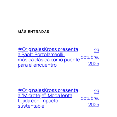
MÁS ENTRADAS
#OriginalesKross presenta
23
a Paolo Bortolameolli:
octubre,
música clásica como puente
2025
para el encuentro
#OriginalesKross presenta
23
a “Microteje”: Moda lenta
octubre,
tejida con impacto
2025
sustentable