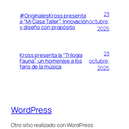
23
#OriginalesKross presenta
octubre,
a “Mi Casa Taller”: Innovación
y diseño con propósito
2025
23
Kross presenta la “Trilogía
octubre,
Fauna”, un homenaje a los
fans de la música
2025
WordPress
Otro sitio realizado con WordPress