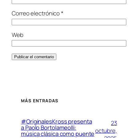
Correo electrónico
*
Web
MÁS ENTRADAS
#OriginalesKross presenta
23
a Paolo Bortolameolli:
octubre,
música clásica como puente