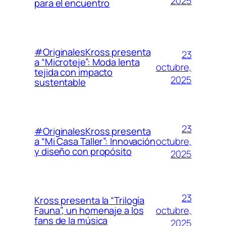
2025
para el encuentro
#OriginalesKross presenta
23
a “Microteje”: Moda lenta
octubre,
tejida con impacto
2025
sustentable
23
#OriginalesKross presenta
octubre,
a “Mi Casa Taller”: Innovación
y diseño con propósito
2025
23
Kross presenta la “Trilogía
octubre,
Fauna”, un homenaje a los
fans de la música
2025