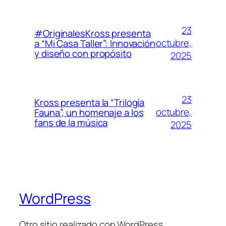
23
#OriginalesKross presenta
octubre,
a “Mi Casa Taller”: Innovación
y diseño con propósito
2025
23
Kross presenta la “Trilogía
octubre,
Fauna”, un homenaje a los
fans de la música
2025
WordPress
Otro sitio realizado con WordPress