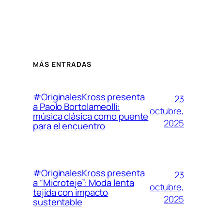
MÁS ENTRADAS
#OriginalesKross presenta
23
a Paolo Bortolameolli:
octubre,
música clásica como puente
2025
para el encuentro
#OriginalesKross presenta
23
a “Microteje”: Moda lenta
octubre,
tejida con impacto
2025
sustentable