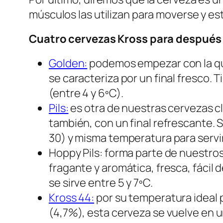
músculos las utilizan para moverse y es
Cuatro cervezas Kross para después
Golden:
podemos empezar con la que i
se caracteriza por un final fresco. 
(entre 4 y 6ºC).
Pils:
es otra de nuestras cervezas cl
también, con un final refrescante. S
30) y misma temperatura para servir
Hoppy Pils: forma parte de nuestros
fragante y aromática, fresca, fácil 
se sirve entre 5 y 7ºC.
Kross 44:
por su temperatura ideal p
(4,7%), esta cerveza se vuelve en u