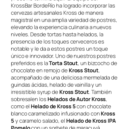
KrossBar BordeRío ha logrado incorporar las
cervezas artesanales Kross de manera
magistral en una amplia variedad de postres,
elevando la experiencia culinaria a nuevos
niveles. Desde tortas hasta helados, la
presencia de los toques cerveceros es
notable y le da a estos postres un toque
único e innovador. Uno de nuestros postres
preferidos es la
Torta Stout
, un bizcocho de
chocolate en remojo de
Kross Stout
,
acompañado de una deliciosa mermelada de
guindas ácidas, helado de vainilla y un
irresistible syrup de
Kross Stout
. También
sobresalen los
Helados de Autor Kross
,
como el
Helado de Kross 5
con chocolate
blanco caramelizado infusionado con
Kross
5
y caramelo salado, el
Helado de Kross IPA
Pomelo
con un sorbete de maracuyá