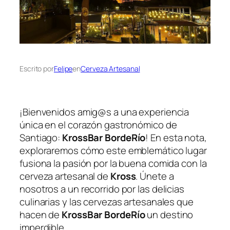
Escrito por
Felipe
en
Cerveza Artesanal
¡Bienvenidos amig@s a una experiencia
única en el corazón gastronómico de
Santiago:
KrossBar BordeRío
! En esta nota,
exploraremos cómo este emblemático lugar
fusiona la pasión por la buena comida con la
cerveza artesanal de
Kross
. Únete a
nosotros a un recorrido por las delicias
culinarias y las cervezas artesanales que
hacen de
KrossBar BordeRío
un destino
imperdible.