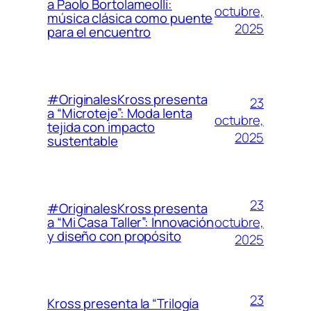
a Paolo Bortolameolli:
octubre,
música clásica como puente
2025
para el encuentro
#OriginalesKross presenta
23
a “Microteje”: Moda lenta
octubre,
tejida con impacto
2025
sustentable
23
#OriginalesKross presenta
octubre,
a “Mi Casa Taller”: Innovación
y diseño con propósito
2025
23
Kross presenta la “Trilogía